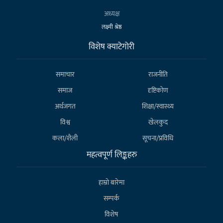
अध्यक्ष
लक्ष्मी श्रेष्ठ
विशेष क्याटेगाेरी
समाचार
राजनीति
समाज
दृष्टिकोण
अर्थजगत
शिक्षा/स्वास्थ्य
विश्व
खेलकुद
कला/शैली
सूचना/प्रविधि
महत्वपूर्ण लिङ्कहरु
हाम्राे बारेमा
सम्पर्क
विशेष