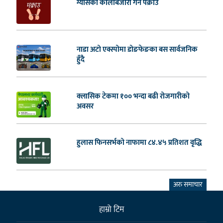
ग्यासको कालोबजारी गर्ने पक्राउ
नाडा अटो एक्स्पोमा डोङफेङका बस सार्वजनिक
हुँदै
क्लासिक टेकमा १०० भन्दा बढी रोजगारीको
अवसर
हुलास फिनसर्भको नाफामा ८४.४५ प्रतिशत वृद्धि
अरु समाचार
हाम्राे टिम