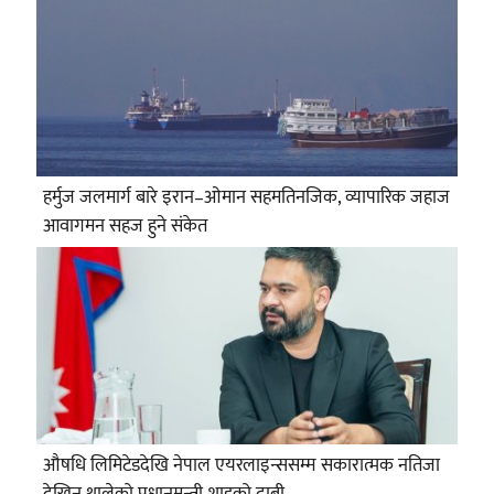
हर्मुज जलमार्ग बारे इरान–ओमान सहमतिनजिक, व्यापारिक जहाज
आवागमन सहज हुने संकेत
औषधि लिमिटेडदेखि नेपाल एयरलाइन्ससम्म सकारात्मक नतिजा
देखिन थालेको प्रधानमन्त्री शाहको दाबी