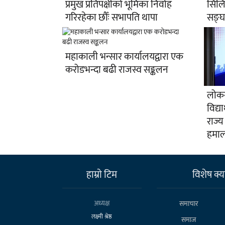
प्रमुख प्रतिपक्षीको भूमिका निर्वाह
सिलिण
गरिरहेका छौँः सभापति थापा
सङ्घ
महाकाली भन्सार कार्यालयद्वारा एक
करोडभन्दा बढी राजस्व सङ्कलन
लोकस
विद्य
राज्य
हमा
हाम्राे टिम
विशेष क्या
अध्यक्ष
समाचार
लक्ष्मी श्रेष्ठ
समाज