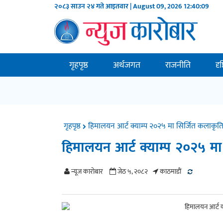
२०८३ साउन २४ गते आइतवार | August 09, 2026
12:40:09
गृहपृष्ठ
अर्थजगत
राजनीति
दृ
गृहपृष्ठ
हिमालयन आर्ट क्याम्प २०२५ मा सिर्जित कलाकृतिको 
हिमालयन आर्ट क्याम्प २०२५ मा स
न्यूज काराेबार
जेठ ५, २०८२
काठमाडाैं