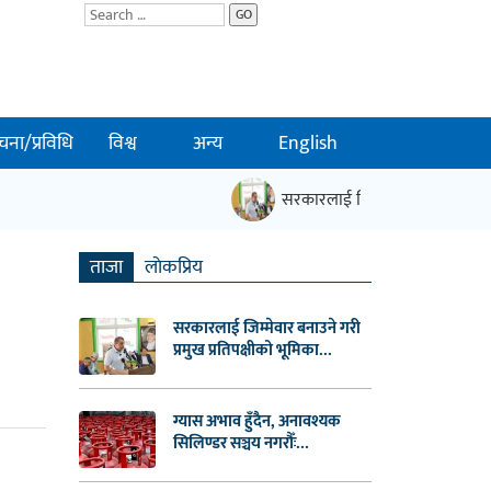
GO
चना/प्रविधि
विश्व
अन्य
English
सरकारलाई जिम्मेवार बनाउने गरी प्रम
ताजा
लाेकप्रिय
सरकारलाई जिम्मेवार बनाउने गरी
प्रमुख प्रतिपक्षीको भूमिका...
ग्यास अभाव हुँदैन, अनावश्यक
सिलिण्डर सञ्चय नगरौँः...