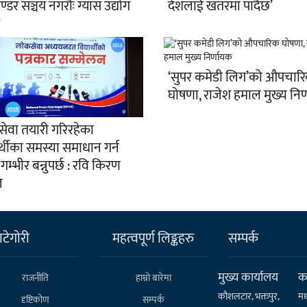
्डर सञ्चय नगरौँः ग्यास उद्योग
देशलाई खतरमा पार्दैछ’
‘सुपर कमेडी लिग’को औपचार
घोषणा, राजेश हमाल मुख्य निर
ेवा तयारी गरिरहेका
ार्थीका समस्या समाधान गर्न
 गम्भीर बन्नुपर्छ : रवि किरण
ल
टेगाेरी
महत्वपूर्ण लिङ्कहरु
सम्पर्क
मुख्य कार्यालय
कर
राजनीति
हाम्राे बारेमा
कौशलटार, भक्तपुर,
मध
दृष्टिकोण
सम्पर्क