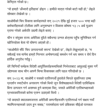
केन्द्रित गरेको छ।
“यो हाम्रो ‘अँध्यारो इतिहास’ होइन । हामीले यात्रा गरेको बाटो यही हो,” लेइले
सोमबार लेखेको छ ।
साओमीको चिप विकास कार्यक्रमले सन् २०२१ देखि दुई हजार ५०० भन्दा बढी
कर्मचारीहरूको टोलीका लागि अनुसन्धान र विकास कोषमा १३।५ अर्ब युआन
प्राप्त गरेको अर्बपति उद्यमी लेइले बताए ।
चीन र संयुक्त राज्य अमेरिका दुवैले सबैभन्दा उन्नत क्षेत्रमा पहुँच सुनिश्चित गर्न
खोजिरहेका बेला यो घोषणा आएको हो।
“साओमीले सँधै ‘चिप उत्पादनको सपना’ देखेको छ”, लेइले लेख्नुभएको छ, “म
सबैलाई यस मार्गमा हाम्रो निरन्तर अन्वेषणलाई समर्थन गर्न थप समय र धैर्य दिन
हार्दिक अनुरोध गर्दछु।
धेरै चिनियाँ फर्महरू विदेशी आपूर्तिकर्ताहरूमाथिको निर्भरताबाट आफूलाई मुक्त गर्ने
उद्देश्यका साथ चीन आफ्नै चिप्स विकासका लागि पहल गरिरहेको छ ।
सन् २०२३ मा, साओमी र यसको प्रतिस्पर्धी हुवावेले चिपले सुसज्जित उच्च
प्रदर्शन स्मार्टफोन अनावरण गरेको थियो जुन विशेषज्ञहरूले विदेशी प्रविधिहरू
बिना उत्पादन गर्न असम्भव हुने बताएका थिए, जसले अमेरिकी प्रतिबन्धहरूको
प्रभावकारिताको बारेमा प्रश्न उठाएको थियो ।
“यो कदमले क्वालकमजस्ता अमेरिकी कम्पनीहरूसँग प्रतिस्पर्धा गर्न सक्षम नयाँ
च्याम्पियनहरूको उदय हुन सक्छ,” परामर्शदाता फर्म उबिकका सीईओ पास्कल