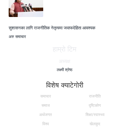
सुशासनका लागि राजनीतिक नेतृत्वमा जवाफदेहिता आवश्यक
अरु समाचार
हाम्राे टिम
अध्यक्ष
लक्ष्मी श्रेष्ठ
विशेष क्याटेगाेरी
समाचार
राजनीति
समाज
दृष्टिकोण
अर्थजगत
शिक्षा/स्वास्थ्य
विश्व
खेलकुद