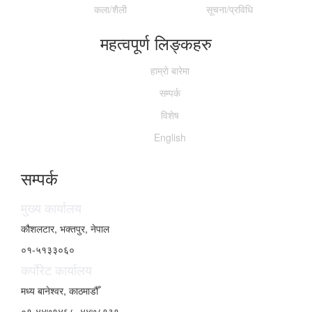
कला/शैली
सूचना/प्रविधि
महत्वपूर्ण लिङ्कहरु
हाम्राे बारेमा
सम्पर्क
विशेष
English
सम्पर्क
मुख्य कार्यालय
कौशलटार, भक्तपुर, नेपाल
०१-५१३३०६०
कर्पाेरेट कार्यालय
मध्य बानेश्वर, काठमाडौँ
०१-४४७१४६८, ४४७८१३१