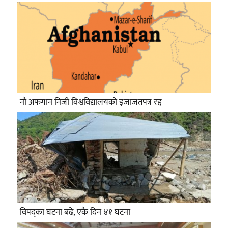
नौ अफगान निजी विश्वविद्यालयको इजाजतपत्र रद्द
विपद्का घटना बढे, एकै दिन ४१ घटना