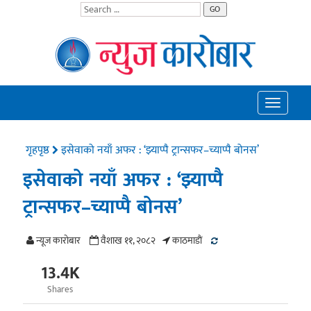
GO
Toggle
navigatio
गृहपृष्ठ
इसेवाको नयाँ अफर : ‘झ्याप्पै ट्रान्सफर–च्याप्पै बोनस’
इसेवाको नयाँ अफर : ‘झ्याप्पै
ट्रान्सफर–च्याप्पै बोनस’
न्यूज काराेबार
वैशाख ११, २०८२
काठमाडाैं
13.4K
Shares