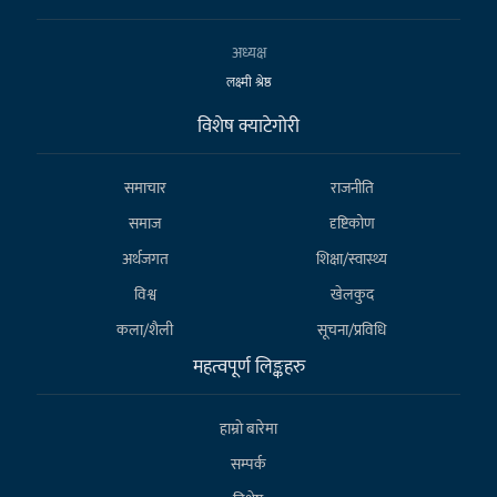
अध्यक्ष
लक्ष्मी श्रेष्ठ
विशेष क्याटेगाेरी
समाचार
राजनीति
समाज
दृष्टिकोण
अर्थजगत
शिक्षा/स्वास्थ्य
विश्व
खेलकुद
कला/शैली
सूचना/प्रविधि
महत्वपूर्ण लिङ्कहरु
हाम्राे बारेमा
सम्पर्क