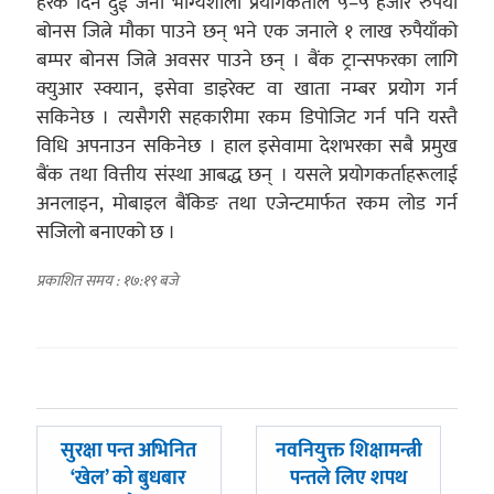
हरेक दिन दुई जना भाग्यशाली प्रयोगकर्ताले ५–५ हजार रुपैयाँ
बोनस जित्ने मौका पाउने छन् भने एक जनाले १ लाख रुपैयाँको
बम्पर बोनस जित्ने अवसर पाउने छन् । बैंक ट्रान्सफरका लागि
क्युआर स्क्यान, इसेवा डाइरेक्ट वा खाता नम्बर प्रयोग गर्न
सकिनेछ । त्यसैगरी सहकारीमा रकम डिपोजिट गर्न पनि यस्तै
विधि अपनाउन सकिनेछ । हाल इसेवामा देशभरका सबै प्रमुख
बैंक तथा वित्तीय संस्था आबद्ध छन् । यसले प्रयोगकर्ताहरूलाई
अनलाइन, मोबाइल बैंकिङ तथा एजेन्टमार्फत रकम लोड गर्न
सजिलो बनाएको छ ।
प्रकाशित समय : १७:१९ बजे
पछिल्लाे
अघिल्लाे
सुरक्षा पन्त अभिनित
नवनियुक्त शिक्षामन्त्री
-
-
‘खेल’ को बुधबार
पन्तले लिए शपथ