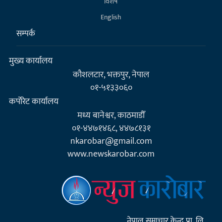
विशेष
English
सम्पर्क
मुख्य कार्यालय
कौशलटार, भक्तपुर, नेपाल
०१-५१३३०६०
कर्पाेरेट कार्यालय
मध्य बानेश्वर, काठमाडौँ
०१-४४७१४६८, ४४७८१३१
nkarobar@gmail.com
www.newskarobar.com
नेपाल समाचार केन्द्र प्रा. लि.